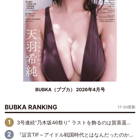
BUBKA（ブブカ） 2026年4月号
BUBKA RANKING
17:30更新
3号連続“乃木坂46祭り” ラストを飾るのは賀喜遥香…5年ぶりの登場に「5年分大人になった私を見ていただけたら」
『証言TIF～アイドル戦国時代とはなんだったのか～』第6回：でんぱ組.inc・古川未鈴×相沢梨紗「『ハロプロやりたかったな』って言ったら、夢眠ねむさんに『てめえはでんぱ組．incなんだよ！』って肩パンされて(笑)」