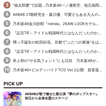
“福太郎愛”で話題…乃木坂46一ノ瀬美空、地元福岡『めんべい25周年トップサポーター』に就任
AKB48 21期研究生・森川優、可愛さもある大人の女性に
乃木坂46金川紗耶『rienda』26AW LOOKモデルに就任
『証言TIF～アイドル戦国時代とはなんだったのか～』第11回：私立恵比寿中学・真山りか×安本彩花「TIFで10年ぶりのキョンシーメイクをしたら、場を完全に引かせてしまって。時代が変わったんだなって」
甥っ子誕生の松田好花、京都で“ふたつの家族”をはしご！ “母”黒谷友香に見送られ、“父”松岡昌宏とはハシゴ酒
『証言TIF～アイドル戦国時代とはなんだったのか～』第10回：さくら学院・武藤彩未×飯田らうら「正直、中3で辞めるというのを信じてなくて。そう言われてはいたけど、嘘でしょって」
井上和の“やる気フォント”にも注目 乃木坂46が挑んだ書道パフォーマンスの舞台裏
乃木坂46×ビルディバイドTCG Vol.2公開 賀喜遥香＆田村真佑が『京まふ』ステージに登壇
PICK UP
AKB48が歌で魅せた新公演『夢のポップスター』
初日から全身全霊のステージ