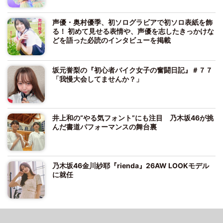
声優・奥村優季、初ソログラビアで初ソロ表紙を飾
る！ 初めて見せる表情や、声優を志したきっかけな
どを語った必読のインタビューを掲載
坂元誉梨の『初心者バイク女子の奮闘日記』＃７７
「我慢大会してませんか？」
井上和の“やる気フォント”にも注目 乃木坂46が挑
んだ書道パフォーマンスの舞台裏
乃木坂46金川紗耶『rienda』26AW LOOKモデル
に就任