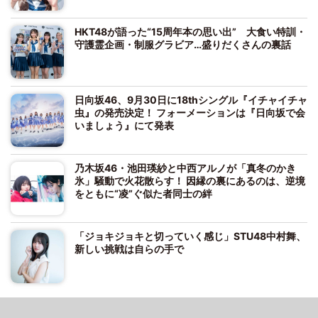
HKT48が語った“15周年本の思い出” 大食い特訓・
守護霊企画・制服グラビア…盛りだくさんの裏話
日向坂46、9月30日に18thシングル『イチャイチャ
虫』の発売決定！ フォーメーションは『日向坂で会
いましょう』にて発表
乃木坂46・池田瑛紗と中西アルノが「真冬のかき
氷」騒動で火花散らす！ 因縁の裏にあるのは、逆境
をともに“凌”ぐ似た者同士の絆
「ジョキジョキと切っていく感じ」STU48中村舞、
新しい挑戦は自らの手で