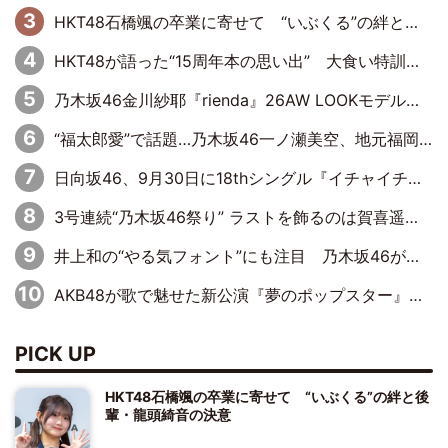
HKT48石橋颯の卒業に寄せて “いぶくる”の絆と後輩・龍頭綺音の決意
HKT48が語った“15周年本の思い出” 大食い特訓・守護霊企画・制服グラビア…盛りだくさんの裏話
乃木坂46金川紗耶『rienda』26AW LOOKモデルに就任
“福太郎愛”で話題…乃木坂46一ノ瀬美空、地元福岡『めんべい25周年トップサポーター』に就任
日向坂46、9月30日に18thシングル『イチャイチャ虫』の発売決定！ フォーメーションは『日向坂で会いましょう』にて発表
3号連続“乃木坂46祭り” ラストを飾るのは賀喜遥香…5年ぶりの登場に「5年分大人になった私を見ていただけたら」
井上和の“やる気フォント”にも注目 乃木坂46が挑んだ書道パフォーマンスの舞台裏
AKB48が歌で魅せた新公演『夢のポップスター』 初日から全身全霊のステージ
PICK UP
HKT48石橋颯の卒業に寄せて “いぶくる”の絆と後
輩・龍頭綺音の決意