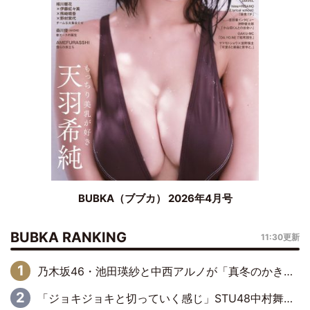
BUBKA（ブブカ） 2026年4月号
BUBKA RANKING
11:30更新
乃木坂46・池田瑛紗と中西アルノが「真冬のかき氷」騒動で火花散らす！ 因縁の裏にあるのは、逆境をともに“凌”ぐ似た者同士の絆
「ジョキジョキと切っていく感じ」STU48中村舞、新しい挑戦は自らの手で