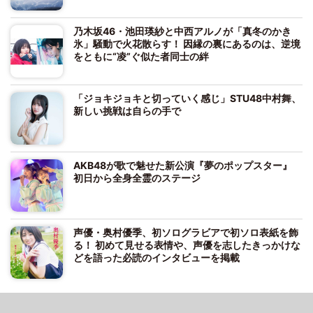
乃木坂46・池田瑛紗と中西アルノが「真冬のかき
氷」騒動で火花散らす！ 因縁の裏にあるのは、逆境
をともに“凌”ぐ似た者同士の絆
「ジョキジョキと切っていく感じ」STU48中村舞、
新しい挑戦は自らの手で
AKB48が歌で魅せた新公演『夢のポップスター』
初日から全身全霊のステージ
声優・奥村優季、初ソログラビアで初ソロ表紙を飾
る！ 初めて見せる表情や、声優を志したきっかけな
どを語った必読のインタビューを掲載