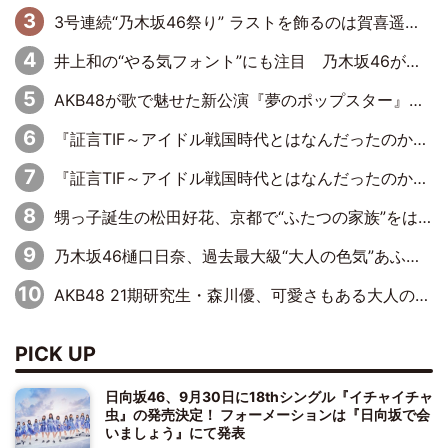
3号連続“乃木坂46祭り” ラストを飾るのは賀喜遥香…5年ぶりの登場に「5年分大人になった私を見ていただけたら」
井上和の“やる気フォント”にも注目 乃木坂46が挑んだ書道パフォーマンスの舞台裏
AKB48が歌で魅せた新公演『夢のポップスター』 初日から全身全霊のステージ
『証言TIF～アイドル戦国時代とはなんだったのか～』第6回：でんぱ組.inc・古川未鈴×相沢梨紗「『ハロプロやりたかったな』って言ったら、夢眠ねむさんに『てめえはでんぱ組．incなんだよ！』って肩パンされて(笑)」
『証言TIF～アイドル戦国時代とはなんだったのか～』第11回：私立恵比寿中学・真山りか×安本彩花「TIFで10年ぶりのキョンシーメイクをしたら、場を完全に引かせてしまって。時代が変わったんだなって」
甥っ子誕生の松田好花、京都で“ふたつの家族”をはしご！ “母”黒谷友香に見送られ、“父”松岡昌宏とはハシゴ酒
乃木坂46樋口日奈、過去最大級“大人の色気”あふれる入浴姿披露
AKB48 21期研究生・森川優、可愛さもある大人の女性に
PICK UP
日向坂46、9月30日に18thシングル『イチャイチャ
虫』の発売決定！ フォーメーションは『日向坂で会
いましょう』にて発表