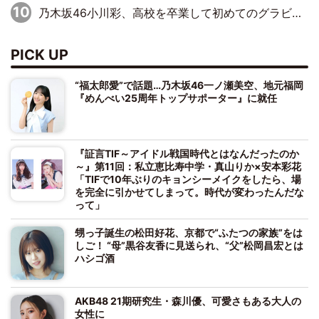
乃木坂46小川彩、高校を卒業して初めてのグラビア「大人になった感じがしました(笑)」
PICK UP
“福太郎愛”で話題…乃木坂46一ノ瀬美空、地元福岡
『めんべい25周年トップサポーター』に就任
『証言TIF～アイドル戦国時代とはなんだったのか
～』第11回：私立恵比寿中学・真山りか×安本彩花
「TIFで10年ぶりのキョンシーメイクをしたら、場
を完全に引かせてしまって。時代が変わったんだな
って」
甥っ子誕生の松田好花、京都で“ふたつの家族”をは
しご！ “母”黒谷友香に見送られ、“父”松岡昌宏とは
ハシゴ酒
AKB48 21期研究生・森川優、可愛さもある大人の
女性に