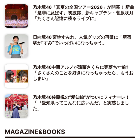
乃木坂46「真夏の全国ツアー2026」が開幕！ 新曲
『是非に及ばず』初披露、新キャプテン・菅原咲月
「たくさん記憶に残るライブに」
日向坂46 宮地すみれ、人気グッズの再販に「新宿
駅が“すみ”でいっぱいになっちゃう」
乃木坂46中西アルノが遠藤さくらに完落ち寸前?
「さくさんのことを好きになっちゃったら、もうお
しまい」
乃木坂46佐藤楓の“愛知旅”がついにフィナーレ！
「『愛知県ってこんなに広いんだ』と実感しまし
た」
MAGAZINE&BOOKS