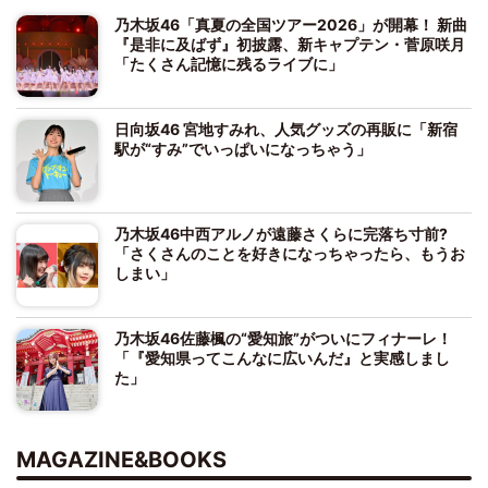
乃木坂46「真夏の全国ツアー2026」が開幕！ 新曲
『是非に及ばず』初披露、新キャプテン・菅原咲月
「たくさん記憶に残るライブに」
日向坂46 宮地すみれ、人気グッズの再販に「新宿
駅が“すみ”でいっぱいになっちゃう」
乃木坂46中西アルノが遠藤さくらに完落ち寸前?
「さくさんのことを好きになっちゃったら、もうお
しまい」
乃木坂46佐藤楓の“愛知旅”がついにフィナーレ！
「『愛知県ってこんなに広いんだ』と実感しまし
た」
MAGAZINE&BOOKS