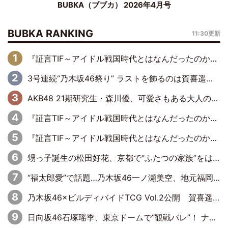
BUBKA（ブブカ） 2026年4月号
BUBKA RANKING
11:30更新
『証言TIF～アイドル戦国時代とはなんだったのか～』第6回：でんぱ組.inc・古川未鈴×相沢梨紗「『ハロプロやりたかったな』って言ったら、夢眠ねむさんに『てめえはでんぱ組．incなんだよ！』って肩パンされて(笑)」
3号連続“乃木坂46祭り” ラストを飾るのは賀喜遥香…5年ぶりの登場に「5年分大人になった私を見ていただけたら」
AKB48 21期研究生・森川優、可愛さもある大人の女性に
『証言TIF～アイドル戦国時代とはなんだったのか～』第11回：私立恵比寿中学・真山りか×安本彩花「TIFで10年ぶりのキョンシーメイクをしたら、場を完全に引かせてしまって。時代が変わったんだなって」
『証言TIF～アイドル戦国時代とはなんだったのか～』第10回：さくら学院・武藤彩未×飯田らうら「正直、中3で辞めるというのを信じてなくて。そう言われてはいたけど、嘘でしょって」
甥っ子誕生の松田好花、京都で“ふたつの家族”をはしご！ “母”黒谷友香に見送られ、“父”松岡昌宏とはハシゴ酒
“福太郎愛”で話題…乃木坂46一ノ瀬美空、地元福岡『めんべい25周年トップサポーター』に就任
乃木坂46×ビルディバイドTCG Vol.2公開 賀喜遥香＆田村真佑が『京まふ』ステージに登壇
日向坂46石塚瑶季、東京ドームで“観戦バレ”！ ナイツ・塙も認めた「巨人に詳しすぎるアイドル」は元VENUSスクール生で杉内コーチ推し⁉