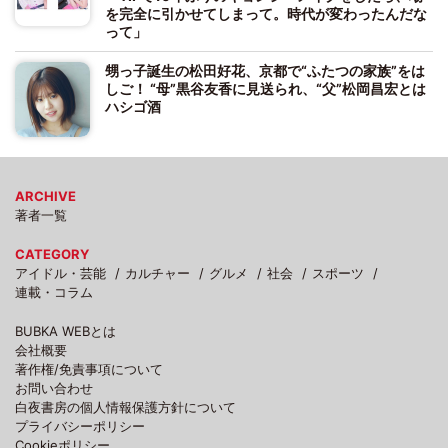
を完全に引かせてしまって。時代が変わったんだな
って」
甥っ子誕生の松田好花、京都で“ふたつの家族”をは
しご！ “母”黒谷友香に見送られ、“父”松岡昌宏とは
ハシゴ酒
ARCHIVE
著者一覧
CATEGORY
アイドル・芸能
カルチャー
グルメ
社会
スポーツ
連載・コラム
BUBKA WEBとは
会社概要
著作権/免責事項について
お問い合わせ
白夜書房の個人情報保護方針について
プライバシーポリシー
Cookieポリシー