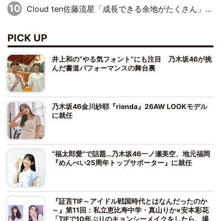
Cloud ten佐藤流星「成長できる余地がたくさん」、本田高優「何度見ても飽きない公演に」
PICK UP
井上和の“やる気フォント”にも注目 乃木坂46が挑
んだ書道パフォーマンスの舞台裏
乃木坂46金川紗耶『rienda』26AW LOOKモデル
に就任
“福太郎愛”で話題…乃木坂46一ノ瀬美空、地元福岡
『めんべい25周年トップサポーター』に就任
『証言TIF～アイドル戦国時代とはなんだったのか
～』第11回：私立恵比寿中学・真山りか×安本彩花
「TIFで10年ぶりのキョンシーメイクをしたら、場