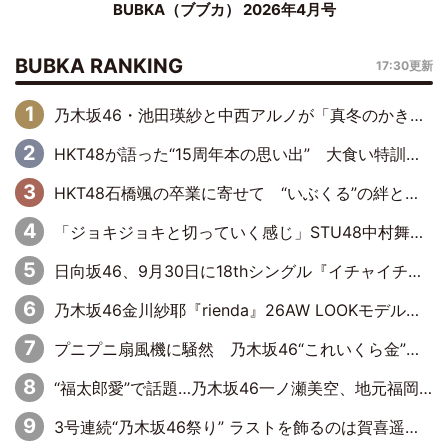
BUBKA（ブブカ） 2026年4月号
BUBKA RANKING
17:30更新
乃木坂46・池田瑛紗と中西アルノが「真冬のかき氷」騒動で火花散らす！ 因縁の裏にあるのは、逆境をともに“凌”ぐ似た者同士の絆
HKT48が語った“15周年本の思い出” 大食い特訓・守護霊企画・制服グラビア…盛りだくさんの裏話
HKT48石橋颯の卒業に寄せて “いぶくる”の絆と後輩・龍頭綺音の決意
「ジョキジョキと切っていく感じ」STU48中村舞、新しい挑戦は自らの手で
日向坂46、9月30日に18thシングル『イチャイチャ虫』の発売決定！ フォーメーションは『日向坂で会いましょう』にて発表
乃木坂46金川紗耶『rienda』26AW LOOKモデルに就任
プニプニ扇風機に騒然 乃木坂46“これいくら金”延長中は今回もわちゃわちゃ全開
“福太郎愛”で話題…乃木坂46一ノ瀬美空、地元福岡『めんべい25周年トップサポーター』に就任
3号連続“乃木坂46祭り” ラストを飾るのは賀喜遥香…5年ぶりの登場に「5年分大人になった私を見ていただけたら」