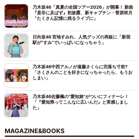
乃木坂46「真夏の全国ツアー2026」が開幕！ 新曲
『是非に及ばず』初披露、新キャプテン・菅原咲月
「たくさん記憶に残るライブに」
日向坂46 宮地すみれ、人気グッズの再販に「新宿
駅が“すみ”でいっぱいになっちゃう」
乃木坂46中西アルノが遠藤さくらに完落ち寸前?
「さくさんのことを好きになっちゃったら、もうお
しまい」
乃木坂46佐藤楓の“愛知旅”がついにフィナーレ！
「『愛知県ってこんなに広いんだ』と実感しまし
た」
MAGAZINE&BOOKS