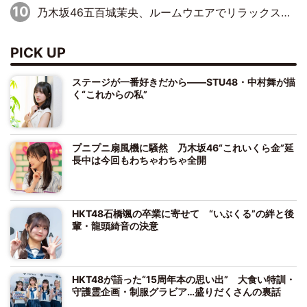
乃木坂46五百城茉央、ルームウエアでリラックス「今回のグラビアを見て成長を感じていただけるとうれしい」
PICK UP
ステージが一番好きだから――STU48・中村舞が描
く“これからの私”
プニプニ扇風機に騒然 乃木坂46“これいくら金”延
長中は今回もわちゃわちゃ全開
HKT48石橋颯の卒業に寄せて “いぶくる”の絆と後
輩・龍頭綺音の決意
HKT48が語った“15周年本の思い出” 大食い特訓・
守護霊企画・制服グラビア…盛りだくさんの裏話