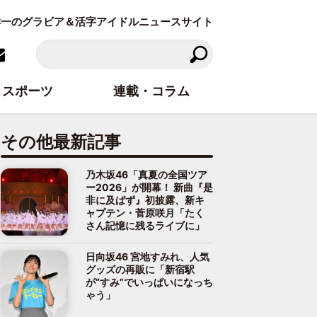
東洋一のグラビア＆活字アイドルニュースサイト
スポーツ
連載・コラム
その他最新記事
乃木坂46「真夏の全国ツア
ー2026」が開幕！ 新曲『是
非に及ばず』初披露、新キ
ャプテン・菅原咲月「たく
さん記憶に残るライブに」
日向坂46 宮地すみれ、人気
グッズの再販に「新宿駅
が“すみ”でいっぱいになっち
ゃう」