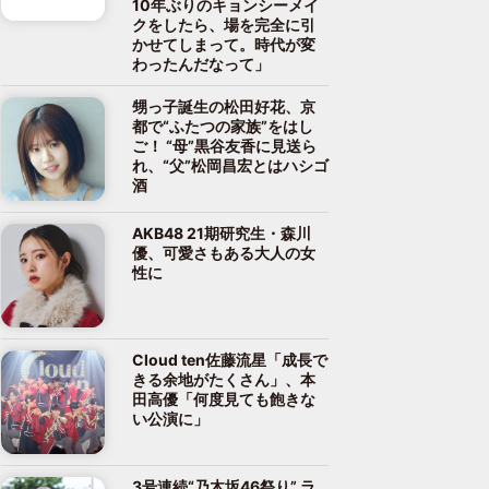
10年ぶりのキョンシーメイ
クをしたら、場を完全に引
かせてしまって。時代が変
わったんだなって」
甥っ子誕生の松田好花、京
都で“ふたつの家族”をはし
ご！ “母”黒谷友香に見送ら
れ、“父”松岡昌宏とはハシゴ
酒
AKB48 21期研究生・森川
優、可愛さもある大人の女
性に
Cloud ten佐藤流星「成長で
きる余地がたくさん」、本
田高優「何度見ても飽きな
い公演に」
3号連続“乃木坂46祭り” ラ