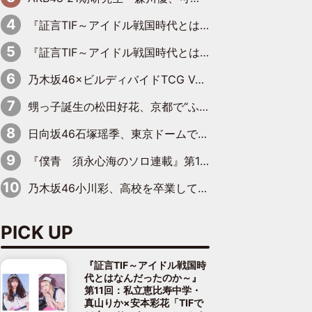
『証言TIF～アイドル戦国時代とはなんだったのか～』第11回：私立恵比寿中学・真山りか×安本彩花「TIFで10年ぶりのキョンシーメイクをしたら、場を完全に引かせてしまって。時代が変わったんだなって」
『証言TIF～アイドル戦国時代とはなんだったのか～』第10回：さくら学院・武藤彩未×飯田らうら「正直、中3で辞めるというのを信じてなくて。そう言われてはいたけど、嘘でしょって」
乃木坂46×ビルディバイドTCG Vol.2公開 賀喜遥香＆田村真佑が『京まふ』ステージに登壇
甥っ子誕生の松田好花、京都で“ふたつの家族”をはしご！ “母”黒谷友香に見送られ、“父”松岡昌宏とはハシゴ酒
日向坂46石塚瑶季、東京ドームで“観戦バレ”！ ナイツ・塙も認めた「巨人に詳しすぎるアイドル」は元VENUSスクール生で杉内コーチ推し⁉
『僕青 須永心海のソロ連載』第18回：「バーゲンセールハンターみうな inしまむら」編
乃木坂46小川彩、高校を卒業して初めてのグラビア「大人になった感じがしました(笑)」
PICK UP
『証言TIF～アイドル戦国時
代とはなんだったのか～』
第11回：私立恵比寿中学・
真山りか×安本彩花「TIFで