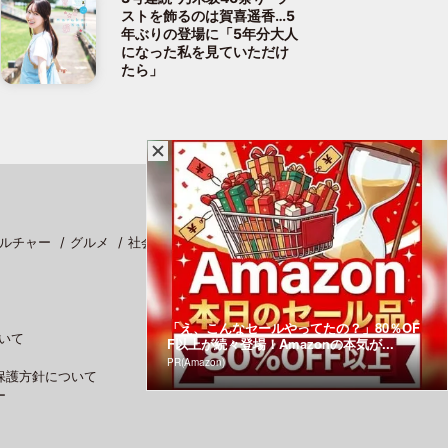
ストを飾るのは賀喜遥香…5
年ぶりの登場に「5年分大人
になった私を見ていただけ
たら」
ルチャー
グルメ
社会
スポーツ
「え、こんなセールやってたの？」80％OF
いて
F以上が続々登場！Amazonの本気が...
PR(Amazon)
保護方針について
ー