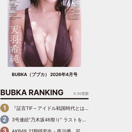
BUBKA（ブブカ） 2026年4月号
BUBKA RANKING
5:30更新
『証言TIF～アイドル戦国時代とはなんだったのか～』第6回：でんぱ組.inc・古川未鈴×相沢梨紗「『ハロプロやりたかったな』って言ったら、夢眠ねむさんに『てめえはでんぱ組．incなんだよ！』って肩パンされて(笑)」
3号連続“乃木坂46祭り” ラストを飾るのは賀喜遥香…5年ぶりの登場に「5年分大人になった私を見ていただけたら」
AKB48 21期研究生・森川優、可愛さもある大人の女性に