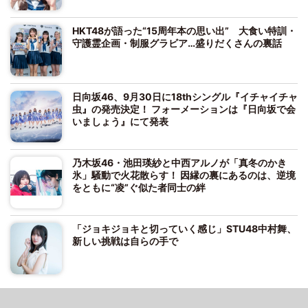
HKT48が語った“15周年本の思い出” 大食い特訓・
守護霊企画・制服グラビア…盛りだくさんの裏話
日向坂46、9月30日に18thシングル『イチャイチャ
虫』の発売決定！ フォーメーションは『日向坂で会
いましょう』にて発表
乃木坂46・池田瑛紗と中西アルノが「真冬のかき
氷」騒動で火花散らす！ 因縁の裏にあるのは、逆境
をともに“凌”ぐ似た者同士の絆
「ジョキジョキと切っていく感じ」STU48中村舞、
新しい挑戦は自らの手で