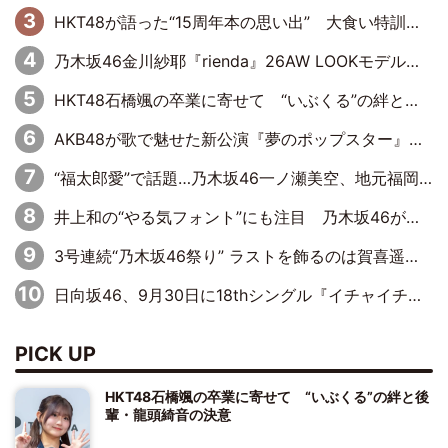
HKT48が語った“15周年本の思い出” 大食い特訓・守護霊企画・制服グラビア…盛りだくさんの裏話
乃木坂46金川紗耶『rienda』26AW LOOKモデルに就任
HKT48石橋颯の卒業に寄せて “いぶくる”の絆と後輩・龍頭綺音の決意
AKB48が歌で魅せた新公演『夢のポップスター』 初日から全身全霊のステージ
“福太郎愛”で話題…乃木坂46一ノ瀬美空、地元福岡『めんべい25周年トップサポーター』に就任
井上和の“やる気フォント”にも注目 乃木坂46が挑んだ書道パフォーマンスの舞台裏
3号連続“乃木坂46祭り” ラストを飾るのは賀喜遥香…5年ぶりの登場に「5年分大人になった私を見ていただけたら」
日向坂46、9月30日に18thシングル『イチャイチャ虫』の発売決定！ フォーメーションは『日向坂で会いましょう』にて発表
PICK UP
HKT48石橋颯の卒業に寄せて “いぶくる”の絆と後
輩・龍頭綺音の決意