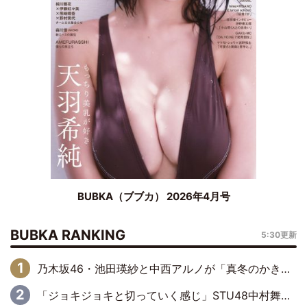
BUBKA（ブブカ） 2026年4月号
BUBKA RANKING
5:30更新
乃木坂46・池田瑛紗と中西アルノが「真冬のかき氷」騒動で火花散らす！ 因縁の裏にあるのは、逆境をともに“凌”ぐ似た者同士の絆
「ジョキジョキと切っていく感じ」STU48中村舞、新しい挑戦は自らの手で