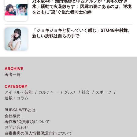
乃木坂46・池田瑛紗と中西アルノが「真冬のかき
氷」騒動で火花散らす！ 因縁の裏にあるのは、逆境
をともに“凌”ぐ似た者同士の絆
「ジョキジョキと切っていく感じ」STU48中村舞、
新しい挑戦は自らの手で
ARCHIVE
著者一覧
CATEGORY
アイドル・芸能
カルチャー
グルメ
社会
スポーツ
連載・コラム
BUBKA WEBとは
会社概要
著作権/免責事項について
お問い合わせ
白夜書房の個人情報保護方針について