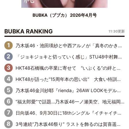
BUBKA（ブブカ） 2026年4月号
BUBKA RANKING
11:30更新
乃木坂46・池田瑛紗と中西アルノが「真冬のかき氷」騒動で火花散らす！ 因縁の裏にあるのは、逆境をともに“凌”ぐ似た者同士の絆
「ジョキジョキと切っていく感じ」STU48中村舞、新しい挑戦は自らの手で
HKT48石橋颯の卒業に寄せて “いぶくる”の絆と後輩・龍頭綺音の決意
HKT48が語った“15周年本の思い出” 大食い特訓・守護霊企画・制服グラビア…盛りだくさんの裏話
乃木坂46金川紗耶『rienda』26AW LOOKモデルに就任
“福太郎愛”で話題…乃木坂46一ノ瀬美空、地元福岡『めんべい25周年トップサポーター』に就任
日向坂46、9月30日に18thシングル『イチャイチャ虫』の発売決定！ フォーメーションは『日向坂で会いましょう』にて発表
3号連続“乃木坂46祭り” ラストを飾るのは賀喜遥香…5年ぶりの登場に「5年分大人になった私を見ていただけたら」