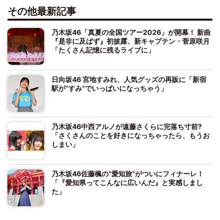
その他最新記事
乃木坂46「真夏の全国ツアー2026」が開幕！ 新曲
『是非に及ばず』初披露、新キャプテン・菅原咲月
「たくさん記憶に残るライブに」
日向坂46 宮地すみれ、人気グッズの再販に「新宿
駅が“すみ”でいっぱいになっちゃう」
乃木坂46中西アルノが遠藤さくらに完落ち寸前?
「さくさんのことを好きになっちゃったら、もうお
しまい」
乃木坂46佐藤楓の“愛知旅”がついにフィナーレ！
「『愛知県ってこんなに広いんだ』と実感しまし
た」