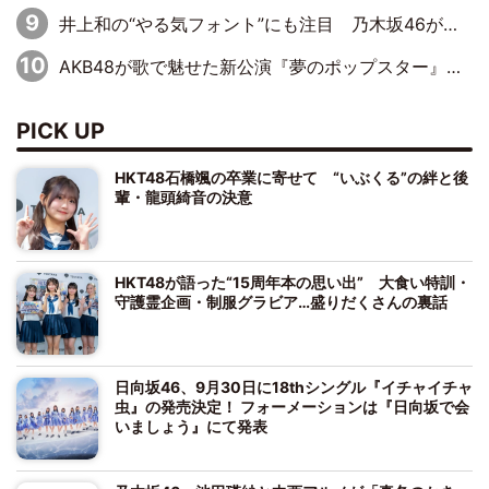
井上和の“やる気フォント”にも注目 乃木坂46が挑んだ書道パフォーマンスの舞台裏
AKB48が歌で魅せた新公演『夢のポップスター』 初日から全身全霊のステージ
PICK UP
HKT48石橋颯の卒業に寄せて “いぶくる”の絆と後
輩・龍頭綺音の決意
HKT48が語った“15周年本の思い出” 大食い特訓・
守護霊企画・制服グラビア…盛りだくさんの裏話
日向坂46、9月30日に18thシングル『イチャイチャ
虫』の発売決定！ フォーメーションは『日向坂で会
いましょう』にて発表