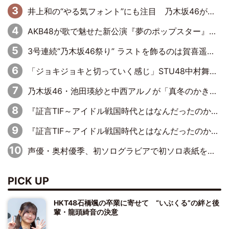
井上和の“やる気フォント”にも注目 乃木坂46が挑んだ書道パフォーマンスの舞台裏
AKB48が歌で魅せた新公演『夢のポップスター』 初日から全身全霊のステージ
3号連続“乃木坂46祭り” ラストを飾るのは賀喜遥香…5年ぶりの登場に「5年分大人になった私を見ていただけたら」
「ジョキジョキと切っていく感じ」STU48中村舞、新しい挑戦は自らの手で
乃木坂46・池田瑛紗と中西アルノが「真冬のかき氷」騒動で火花散らす！ 因縁の裏にあるのは、逆境をともに“凌”ぐ似た者同士の絆
『証言TIF～アイドル戦国時代とはなんだったのか～』第11回：私立恵比寿中学・真山りか×安本彩花「TIFで10年ぶりのキョンシーメイクをしたら、場を完全に引かせてしまって。時代が変わったんだなって」
『証言TIF～アイドル戦国時代とはなんだったのか～』第6回：でんぱ組.inc・古川未鈴×相沢梨紗「『ハロプロやりたかったな』って言ったら、夢眠ねむさんに『てめえはでんぱ組．incなんだよ！』って肩パンされて(笑)」
声優・奥村優季、初ソログラビアで初ソロ表紙を飾る！ 初めて見せる表情や、声優を志したきっかけなどを語った必読のインタビューを掲載
PICK UP
HKT48石橋颯の卒業に寄せて “いぶくる”の絆と後
輩・龍頭綺音の決意