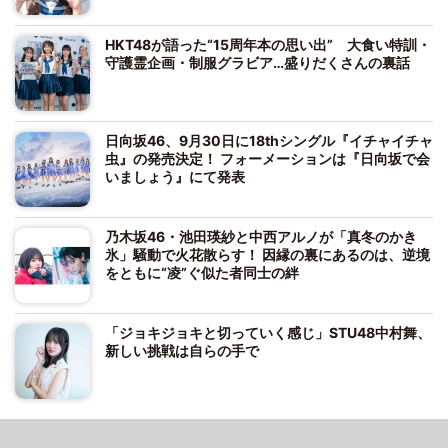
HKT48が語った“15周年本の思い出” 大食い特訓・
守護霊企画・制服グラビア…盛りだくさんの裏話
日向坂46、9月30日に18thシングル『イチャイチャ
虫』の発売決定！ フォーメーションは『日向坂で会
いましょう』にて発表
乃木坂46・池田瑛紗と中西アルノが「真冬のかき
氷」騒動で火花散らす！ 因縁の裏にあるのは、逆境
をともに“凌”ぐ似た者同士の絆
「ジョキジョキと切っていく感じ」STU48中村舞、
新しい挑戦は自らの手で