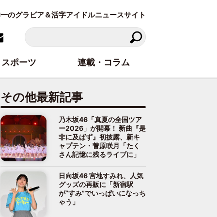
東洋一のグラビア＆活字アイドルニュースサイト
スポーツ
連載・コラム
その他最新記事
乃木坂46「真夏の全国ツア
ー2026」が開幕！ 新曲『是
非に及ばず』初披露、新キ
ャプテン・菅原咲月「たく
さん記憶に残るライブに」
日向坂46 宮地すみれ、人気
グッズの再販に「新宿駅
が“すみ”でいっぱいになっち
ゃう」