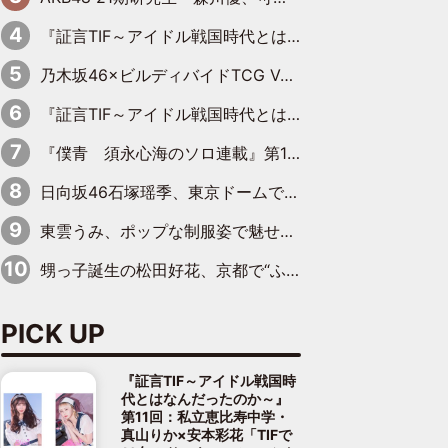
『証言TIF～アイドル戦国時代とはなんだったのか～』第10回：さくら学院・武藤彩未×飯田らうら「正直、中3で辞めるというのを信じてなくて。そう言われてはいたけど、嘘でしょって」
乃木坂46×ビルディバイドTCG Vol.2公開 賀喜遥香＆田村真佑が『京まふ』ステージに登壇
『証言TIF～アイドル戦国時代とはなんだったのか～』第11回：私立恵比寿中学・真山りか×安本彩花「TIFで10年ぶりのキョンシーメイクをしたら、場を完全に引かせてしまって。時代が変わったんだなって」
『僕青 須永心海のソロ連載』第18回：「バーゲンセールハンターみうな inしまむら」編
日向坂46石塚瑶季、東京ドームで“観戦バレ”！ ナイツ・塙も認めた「巨人に詳しすぎるアイドル」は元VENUSスクール生で杉内コーチ推し⁉
東雲うみ、ポップな制服姿で魅せる“東雲グリーン”の正体
甥っ子誕生の松田好花、京都で“ふたつの家族”をはしご！ “母”黒谷友香に見送られ、“父”松岡昌宏とはハシゴ酒
PICK UP
『証言TIF～アイドル戦国時
代とはなんだったのか～』
第11回：私立恵比寿中学・
真山りか×安本彩花「TIFで