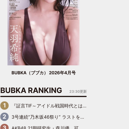
BUBKA（ブブカ） 2026年4月号
BUBKA RANKING
23:30更新
『証言TIF～アイドル戦国時代とはなんだったのか～』第6回：でんぱ組.inc・古川未鈴×相沢梨紗「『ハロプロやりたかったな』って言ったら、夢眠ねむさんに『てめえはでんぱ組．incなんだよ！』って肩パンされて(笑)」
3号連続“乃木坂46祭り” ラストを飾るのは賀喜遥香…5年ぶりの登場に「5年分大人になった私を見ていただけたら」
AKB48 21期研究生・森川優、可愛さもある大人の女性に