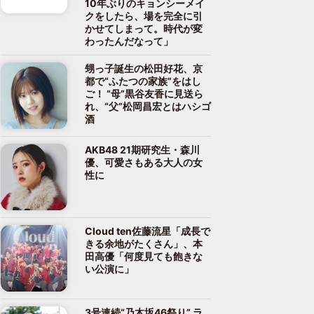
10年ぶりのキョンシーメイ
クをしたら、場を完全に引
かせてしまって。時代が変
わったんだなって」
甥っ子誕生の松田好花、京
都で“ふたつの家族”をはし
ご！ “母”黒谷友香に見送ら
れ、“父”松岡昌宏とはハシゴ
酒
AKB48 21期研究生・森川
優、可愛さもある大人の女
性に
Cloud ten佐藤流星「成長で
きる余地がたくさん」、本
田高優「何度見ても飽きな
い公演に」
3号連続“乃木坂46祭り” ラ