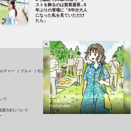
ストを飾るのは賀喜遥香…5
年ぶりの登場に「5年分大人
になった私を見ていただけ
たら」
ルチャー
グルメ
社会
スポーツ
団地フリマに行ったことある？ 掘り出し物
いて
に出会えたよ
PR(UR都市機構)
保護方針について
ー