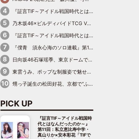
『証言TIF～アイドル戦国時代とはなんだったのか～』第10回：さくら学院・武藤彩未×飯田らうら「正直、中3で辞めるというのを信じてなくて。そう言われてはいたけど、嘘でしょって」
乃木坂46×ビルディバイドTCG Vol.2公開 賀喜遥香＆田村真佑が『京まふ』ステージに登壇
『証言TIF～アイドル戦国時代とはなんだったのか～』第11回：私立恵比寿中学・真山りか×安本彩花「TIFで10年ぶりのキョンシーメイクをしたら、場を完全に引かせてしまって。時代が変わったんだなって」
『僕青 須永心海のソロ連載』第18回：「バーゲンセールハンターみうな inしまむら」編
日向坂46石塚瑶季、東京ドームで“観戦バレ”！ ナイツ・塙も認めた「巨人に詳しすぎるアイドル」は元VENUSスクール生で杉内コーチ推し⁉
東雲うみ、ポップな制服姿で魅せる“東雲グリーン”の正体
甥っ子誕生の松田好花、京都で“ふたつの家族”をはしご！ “母”黒谷友香に見送られ、“父”松岡昌宏とはハシゴ酒
PICK UP
『証言TIF～アイドル戦国時
代とはなんだったのか～』
第11回：私立恵比寿中学・
真山りか×安本彩花「TIFで