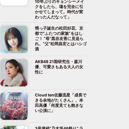
10年ぶりのキョンシーメイ
クをしたら、場を完全に引
かせてしまって。時代が変
わったんだなって」
甥っ子誕生の松田好花、京
都で“ふたつの家族”をはし
ご！ “母”黒谷友香に見送ら
れ、“父”松岡昌宏とはハシゴ
酒
AKB48 21期研究生・森川
優、可愛さもある大人の女
性に
Cloud ten佐藤流星「成長で
きる余地がたくさん」、本
田高優「何度見ても飽きな
い公演に」
3号連続“乃木坂46祭り” ラ