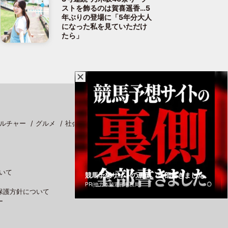
ストを飾るのは賀喜遥香…5
年ぶりの登場に「5年分大人
になった私を見ていただけ
たら」
ルチャー
グルメ
社会
スポーツ
いて
競馬予想サイトの裏側、全部書きました。
PR(他力本願運営事務局)
保護方針について
ー