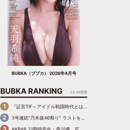
BUBKA（ブブカ） 2026年4月号
BUBKA RANKING
23:30更新
『証言TIF～アイドル戦国時代とはなんだったのか～』第6回：でんぱ組.inc・古川未鈴×相沢梨紗「『ハロプロやりたかったな』って言ったら、夢眠ねむさんに『てめえはでんぱ組．incなんだよ！』って肩パンされて(笑)」
3号連続“乃木坂46祭り” ラストを飾るのは賀喜遥香…5年ぶりの登場に「5年分大人になった私を見ていただけたら」
AKB48 21期研究生・森川優、可愛さもある大人の女性に