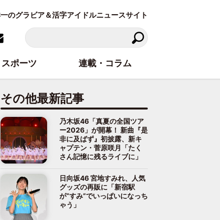
東洋一のグラビア＆活字アイドルニュースサイト
スポーツ
連載・コラム
その他最新記事
乃木坂46「真夏の全国ツア
ー2026」が開幕！ 新曲『是
非に及ばず』初披露、新キ
ャプテン・菅原咲月「たく
さん記憶に残るライブに」
日向坂46 宮地すみれ、人気
グッズの再販に「新宿駅
が“すみ”でいっぱいになっち
ゃう」