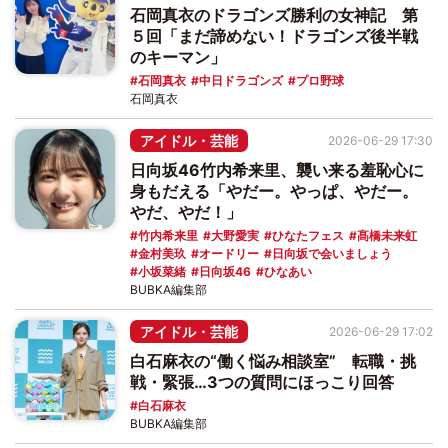
石岡真衣のドラゴンズ勝利の女神記 第
５回「まだ諦めない！ドラゴンズ後半戦
のキーマン」
石岡真衣
中日ドラゴンズ
プロ野球
石岡真衣
アイドル・芸能
2026-06-29 17:30
日向坂46竹内希来里、襲い来る羞恥心に
身もだえる「やだー。やっぱ、やだー。
やだ、やだ！」
竹内希来里
大野愛実
ひなたフェス
髙橋未来虹
金村美玖
オードリー
日向坂で会いましょう
小坂菜緒
日向坂46
ひなあい
BUBKA編集部
アイドル・芸能
2026-06-29 17:02
白石麻衣の“働く悩み相談室” 転職・挑
戦・緊張…3つの質問にほっこり回答
白石麻衣
BUBKA編集部