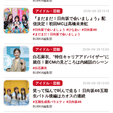
BUBKA編集部
アイドル・芸能
2026-06-29 13:15
『まだまだ！日向坂で会いましょう』配
信決定！初回MCは髙橋未来虹
日向坂で会いましょう
ひなあい
日向坂46
まだまだ！日向坂で会いましょう
BUBKA編集部
アイドル・芸能
2026-06-29 13:00
白石麻衣、“特任キャリアアドバイザー”に
就任！新CMの見どころは内緒話のシーン
白石麻衣
BUBKA編集部
アイドル・芸能
2026-06-29 12:00
笑って悩んで叫んで走る！ 日向坂46五期
生バトル後編はカオスの連続
五期生成長バラエティ
日向坂46
BUBKA編集部