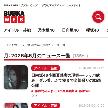
BUBKA WEB（ブブカ・ウェブ）｜グラビア＆アイドルニュースサイト
アイドル・芸能
乃木坂46
日向坂46
櫻坂46
BUBKA WEB
月:
2026年6月
のニュース一覧
月:
2026年6月
のニュース一覧
(135件)
アイドル・芸能
2026-06-30 22:26
日向坂46小西夏菜実の現実──ラッパ飲
み、ダル着、ふて寝まで全部盛りの動画
公開！
日向坂ちゃんねる
小西夏菜実
日向坂46
シン
アイドル・芸能
2026-06-30 13:00