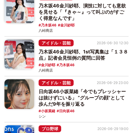
乃木坂46金川紗耶、演技に対しても意欲
を見せる「『きゃ～』って叫ぶのがすご
く得意なんです」
乃木坂46
金川紗耶
八峠商店
アイドル・芸能
2026-06-30 12:30
乃木坂46金川紗耶、1st写真集は「１３８
点」記者会見恒例の質問に回答
金川紗耶
乃木坂46
八峠商店
アイドル・芸能
2026-06-29 23:00
日向坂46小坂菜緒「今でもプレッシャー
は抜けずにいる」 “グループの顔”として
歩んだ9年を振り返る
小坂菜緒
日向坂46
シン
プロ野球
2026-06-29 19:00