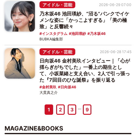
アイドル・芸能
2026-06-29 07:00
乃木坂46 池田瑛紗、“沼る”パンクでイケ
メンな姿に「かっこよすぎる」「美の極
致」と反響続々
インスタグラム
池田瑛紗
乃木坂46
BUBKA編集部
アイドル・芸能
2026-06-28 17:45
日向坂46 金村美玖インタビュー｜「心が
揺らぎがちでした」一番上の期生とし
て、小坂菜緒と支え合い、2人で引っ張っ
た『7回目のひな誕祭』を振り返る
金村美玖
日向坂46
大貫真之介
…
1
2
3
9
MAGAZINE&BOOKS