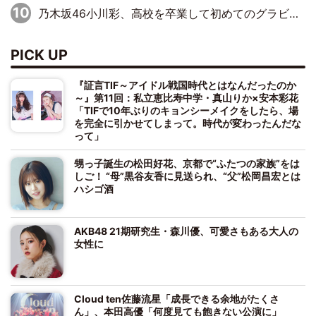
乃木坂46小川彩、高校を卒業して初めてのグラビア「大人になった感じがしました(笑)」
PICK UP
『証言TIF～アイドル戦国時代とはなんだったのか
～』第11回：私立恵比寿中学・真山りか×安本彩花
「TIFで10年ぶりのキョンシーメイクをしたら、場
を完全に引かせてしまって。時代が変わったんだな
って」
甥っ子誕生の松田好花、京都で“ふたつの家族”をは
しご！ “母”黒谷友香に見送られ、“父”松岡昌宏とは
ハシゴ酒
AKB48 21期研究生・森川優、可愛さもある大人の
女性に
Cloud ten佐藤流星「成長できる余地がたくさ
ん」、本田高優「何度見ても飽きない公演に」