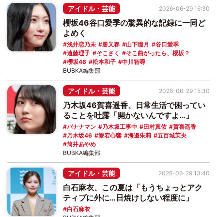
アイドル・芸能
2026-06-29 16:30
櫻坂46谷口愛季の驚異的な記録に一同ど
よめく
浅井恋乃未
勝又春
山下瞳月
谷口愛季
遠藤理子
そこさく
そこ曲がったら、櫻坂？
櫻坂46
松本和子
中川智尋
BUBKA編集部
アイドル・芸能
2026-06-29 15:30
乃木坂46賀喜遥香、日常生活で困ってい
ることを吐露「開かないんですよ…」
バナナマン
乃木坂工事中
田村真佑
賀喜遥香
乃木坂46
愛宕心響
海邉朱莉
五百城茉央
筒井あやめ
BUBKA編集部
アイドル・芸能
2026-06-29 13:40
白石麻衣、この夏は「もうちょっとアク
ティブに外に…日焼けしない程度に」
白石麻衣