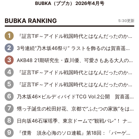
BUBKA（ブブカ） 2026年4月号
BUBKA RANKING
5:30更新
『証言TIF～アイドル戦国時代とはなんだったのか～』第6回：でんぱ組.inc・古川未鈴×相沢梨紗「『ハロプロやりたかったな』って言ったら、夢眠ねむさんに『てめえはでんぱ組．incなんだよ！』って肩パンされて(笑)」
3号連続“乃木坂46祭り” ラストを飾るのは賀喜遥香…5年ぶりの登場に「5年分大人になった私を見ていただけたら」
AKB48 21期研究生・森川優、可愛さもある大人の女性に
『証言TIF～アイドル戦国時代とはなんだったのか～』第11回：私立恵比寿中学・真山りか×安本彩花「TIFで10年ぶりのキョンシーメイクをしたら、場を完全に引かせてしまって。時代が変わったんだなって」
『証言TIF～アイドル戦国時代とはなんだったのか～』第10回：さくら学院・武藤彩未×飯田らうら「正直、中3で辞めるというのを信じてなくて。そう言われてはいたけど、嘘でしょって」
乃木坂46×ビルディバイドTCG Vol.2公開 賀喜遥香＆田村真佑が『京まふ』ステージに登壇
甥っ子誕生の松田好花、京都で“ふたつの家族”をはしご！ “母”黒谷友香に見送られ、“父”松岡昌宏とはハシゴ酒
日向坂46石塚瑶季、東京ドームで“観戦バレ”！ ナイツ・塙も認めた「巨人に詳しすぎるアイドル」は元VENUSスクール生で杉内コーチ推し⁉
『僕青 須永心海のソロ連載』第18回：「バーゲンセールハンターみうな inしまむら」編